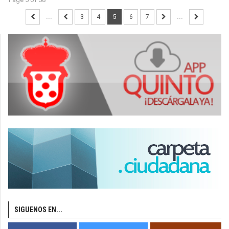
...
3
4
5
6
7
...
SIGUENOS EN...