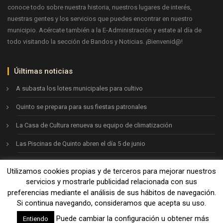
conoce todo sobre nuestra historia, nuestros lugares de interés,
nuestras gentes y los servicios que puedes encontrar en nuestro
municipio. Acércate también a la E-Administración y estate al día de
todo visitando la sección de Bandos y Noticias. ¡Bienvenid@!
Úiltimas noticias
A subasta los lotes municipales para cultivo
Quinto se prepara para sus fiestas patronales
La Casa de Cultura renueva su equipo de climatización
Las Piscinas de Quinto abren el día 5 de junio
Utilizamos cookies propias y de terceros para mejorar nuestros
Ayto. de Quinto © 2026
servicios y mostrarle publicidad relacionada con sus
preferencias mediante el análisis de sus hábitos de navegación.
Si continua navegando, consideramos que acepta su uso.
Aviso legal
-
Política de privacidad
-
Política de cookies
Puede cambiar la configuración u obtener más
Entiendo