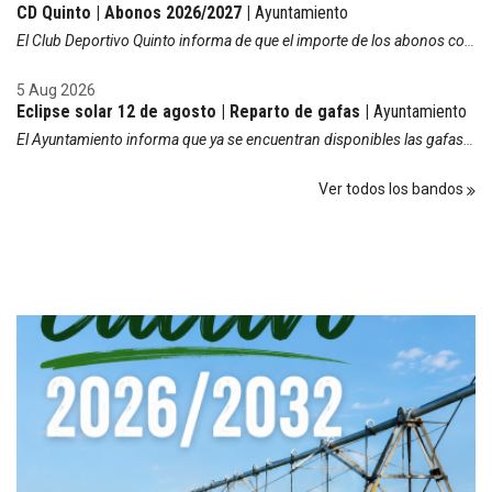
CD Quinto | Abonos 2026/2027 |
Ayuntamiento
El Club Deportivo Quinto informa de que el importe de los abonos correspondientes a la temporada 2026/2027 que estén domiciliados se cobrará durante la próxima semana. Muchas gracias por su colaboración.
5 Aug 2026
Eclipse solar 12 de agosto | Reparto de gafas |
Ayuntamiento
El Ayuntamiento informa que ya se encuentran disponibles las gafas de protección para la observación del eclipse solar que tendrá lugar el próximo 12 de agosto. El reparto de las gafas se realiza en el Ayuntamiento dentro de la campaña organizada por la Comarca Ribera Baja del Ebro, a través de su Oficina de Turismo. Se recuerda que la observación del eclipse debe realizarse siempre con gafas homologadas para este fin. Las gafas podrán recogerse hasta agotar existencias.
Ver todos los bandos