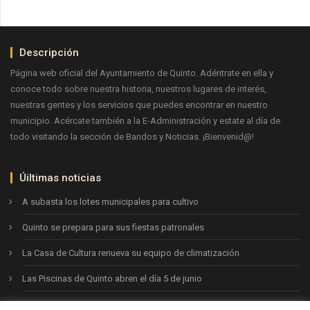
Descripción
Página web oficial del Ayuntamiento de Quinto. Adéntrate en ella y
conoce todo sobre nuestra historia, nuestros lugares de interés,
nuestras gentes y los servicios que puedes encontrar en nuestro
municipio. Acércate también a la E-Administración y estate al día de
todo visitando la sección de Bandos y Noticias. ¡Bienvenid@!
Úiltimas noticias
A subasta los lotes municipales para cultivo
Quinto se prepara para sus fiestas patronales
La Casa de Cultura renueva su equipo de climatización
Las Piscinas de Quinto abren el día 5 de junio