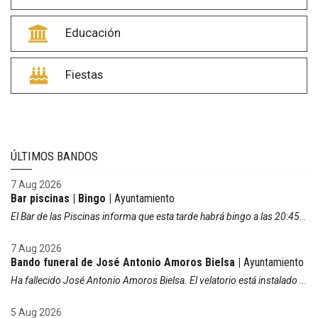
Educación
Fiestas
ÚLTIMOS BANDOS
7 Aug 2026
Bar piscinas | Bingo |
Ayuntamiento
El Bar de las Piscinas informa que esta tarde habrá bingo a las 20:45h. A partir de las 19:00h se regalarán cartones de bingo con cada consumición.
7 Aug 2026
Bando funeral de José Antonio Amoros Bielsa |
Ayuntamiento
Ha fallecido José Antonio Amoros Bielsa. El velatorio está instalado en Funeraria la Milagrosa hoy, viernes 7 de agosto, a partir de las 9:00 horas. La misa funeral es hoy, viernes 7 de agosto, a las 17:00 horas en la iglesia parroquial, posteriormente se trasladará a Alcañiz para su incineración.
5 Aug 2026