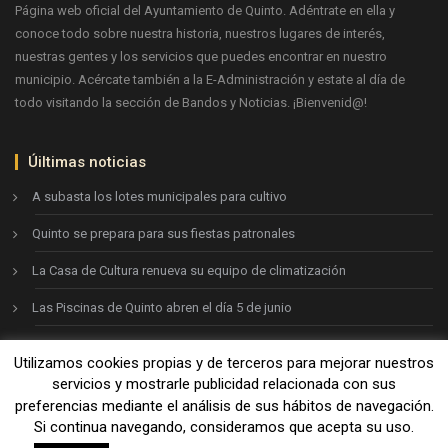
Página web oficial del Ayuntamiento de Quinto. Adéntrate en ella y
conoce todo sobre nuestra historia, nuestros lugares de interés,
nuestras gentes y los servicios que puedes encontrar en nuestro
municipio. Acércate también a la E-Administración y estate al día de
todo visitando la sección de Bandos y Noticias. ¡Bienvenid@!
Úiltimas noticias
A subasta los lotes municipales para cultivo
Quinto se prepara para sus fiestas patronales
La Casa de Cultura renueva su equipo de climatización
Las Piscinas de Quinto abren el día 5 de junio
Utilizamos cookies propias y de terceros para mejorar nuestros
Ayto. de Quinto © 2026
servicios y mostrarle publicidad relacionada con sus
preferencias mediante el análisis de sus hábitos de navegación.
Si continua navegando, consideramos que acepta su uso.
Aviso legal
-
Política de privacidad
-
Política de cookies