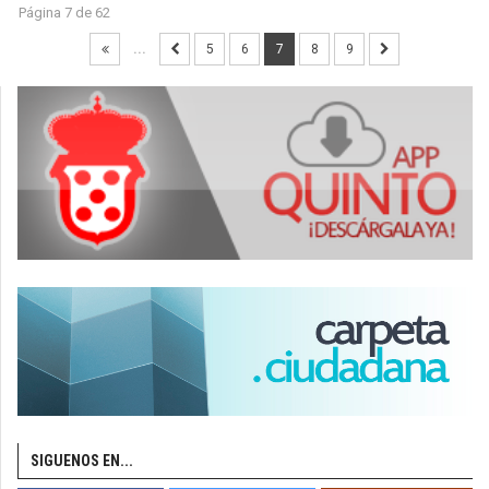
Página 7 de 62
...
5
6
7
8
9
SIGUENOS EN...