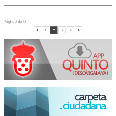
Página 2 de 62
1
2
3
4