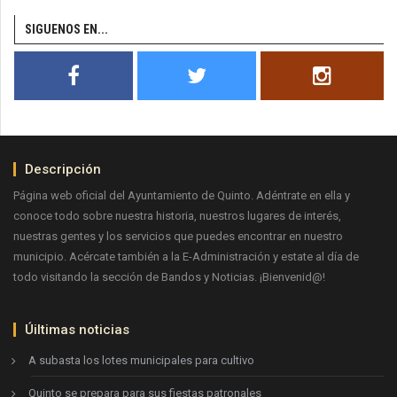
SIGUENOS EN...
Descripción
Página web oficial del Ayuntamiento de Quinto. Adéntrate en ella y
conoce todo sobre nuestra historia, nuestros lugares de interés,
nuestras gentes y los servicios que puedes encontrar en nuestro
municipio. Acércate también a la E-Administración y estate al día de
todo visitando la sección de Bandos y Noticias. ¡Bienvenid@!
Úiltimas noticias
A subasta los lotes municipales para cultivo
Quinto se prepara para sus fiestas patronales