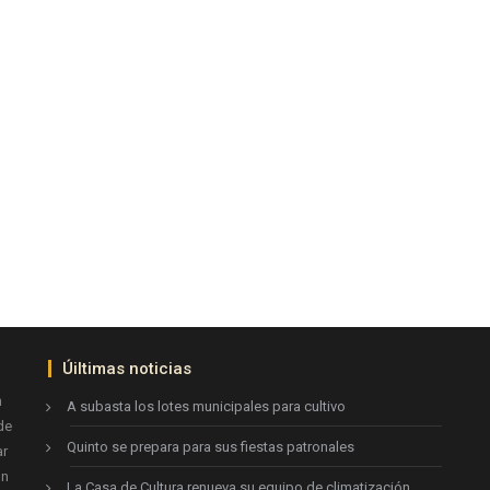
Úiltimas noticias
n
A subasta los lotes municipales para cultivo
de
Quinto se prepara para sus fiestas patronales
ar
ón
La Casa de Cultura renueva su equipo de climatización