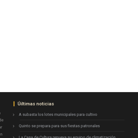
Úiltimas noticias
n
A subasta los lotes municipales para cultivo
de
Quinto se prepara para sus fiestas patronales
ar
ón
La Casa de Cultura renueva su equipo de climatización