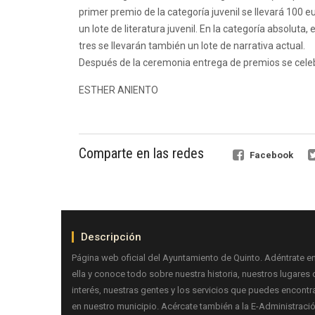
primer premio de la categoría juvenil se llevará 100 e
un lote de literatura juvenil. En la categoría absoluta,
tres se llevarán también un lote de narrativa actual.
Después de la ceremonia entrega de premios se celeb
ESTHER ANIENTO
Comparte en las redes
Facebook
Descripción
Página web oficial del Ayuntamiento de Quinto. Adéntrate e
ella y conoce todo sobre nuestra historia, nuestros lugares 
interés, nuestras gentes y los servicios que puedes encontr
en nuestro municipio. Acércate también a la E-Administraci