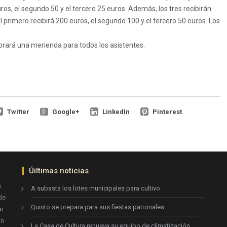
uros, el segundo 50 y el tercero 25 euros. Además, los tres recibirán
 el primero recibirá 200 euros, el segundo 100 y el tercero 50 euros. Los
rará una merienda para todos los asistentes.
Twitter
Google+
LinkedIn
Pinterest
Úiltimas noticias
n
A subasta los lotes municipales para cultivo
de
Quinto se prepara para sus fiestas patronales
ar
ón
La Casa de Cultura renueva su equipo de climatización