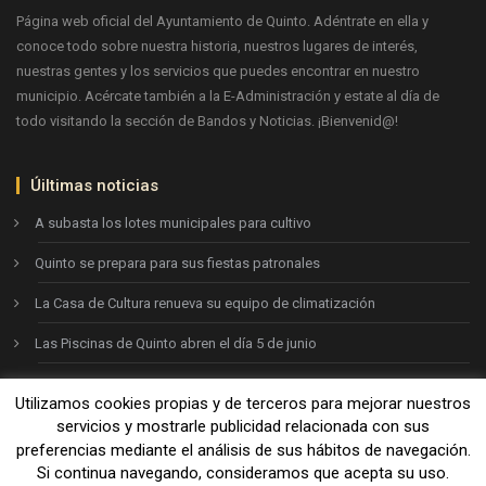
Página web oficial del Ayuntamiento de Quinto. Adéntrate en ella y
conoce todo sobre nuestra historia, nuestros lugares de interés,
nuestras gentes y los servicios que puedes encontrar en nuestro
municipio. Acércate también a la E-Administración y estate al día de
todo visitando la sección de Bandos y Noticias. ¡Bienvenid@!
Úiltimas noticias
A subasta los lotes municipales para cultivo
Quinto se prepara para sus fiestas patronales
La Casa de Cultura renueva su equipo de climatización
Las Piscinas de Quinto abren el día 5 de junio
Utilizamos cookies propias y de terceros para mejorar nuestros
Ayto. de Quinto © 2026
servicios y mostrarle publicidad relacionada con sus
preferencias mediante el análisis de sus hábitos de navegación.
Si continua navegando, consideramos que acepta su uso.
Aviso legal
-
Política de privacidad
-
Política de cookies