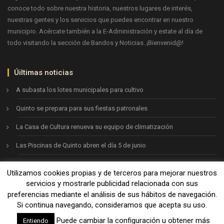
conoce todo sobre nuestra historia, nuestros lugares de interés,
nuestras gentes y los servicios que puedes encontrar en nuestro
municipio. Acércate también a la E-Administración y estate al día de
todo visitando la sección de Bandos y Noticias. ¡Bienvenid@!
Úiltimas noticias
A subasta los lotes municipales para cultivo
Quinto se prepara para sus fiestas patronales
La Casa de Cultura renueva su equipo de climatización
Las Piscinas de Quinto abren el día 5 de junio
Utilizamos cookies propias y de terceros para mejorar nuestros
Ayto. de Quinto © 2026
servicios y mostrarle publicidad relacionada con sus
preferencias mediante el análisis de sus hábitos de navegación.
Si continua navegando, consideramos que acepta su uso.
Aviso legal
-
Política de privacidad
-
Política de cookies
Puede cambiar la configuración u obtener más
Entiendo