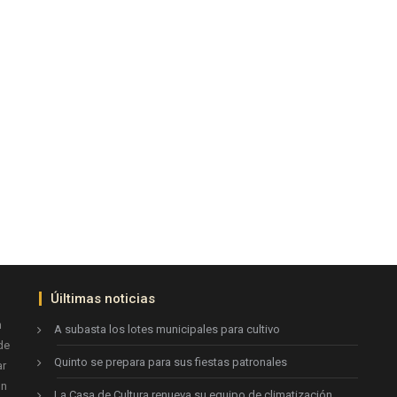
Úiltimas noticias
n
A subasta los lotes municipales para cultivo
de
Quinto se prepara para sus fiestas patronales
ar
ón
La Casa de Cultura renueva su equipo de climatización