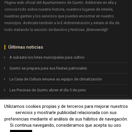
Página web oficial del Ayuntamiento de Quinto. Adéntrate en ella y
conoce todo sobre nuestra historia, nuestros lugares de interés,
nuestras gentes y los servicios que puedes encontrar en nuestro
municipio. Acércate también a la E-Administración y estate al día de
todo visitando la sección de Bandos y Noticias. ¡Bienvenid@!
Úiltimas noticias
A subasta los lotes municipales para cultivo
Quinto se prepara para sus fiestas patronales
La Casa de Cultura renueva su equipo de climatización
Las Piscinas de Quinto abren el día 5 de junio
Utilizamos cookies propias y de terceros para mejorar nuestros
Ayto. de Quinto © 2026
servicios y mostrarle publicidad relacionada con sus
preferencias mediante el análisis de sus hábitos de navegación.
Si continua navegando, consideramos que acepta su uso.
Aviso legal
-
Política de privacidad
-
Política de cookies