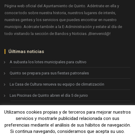
Página web oficial del Ayuntamiento de Quinto. Adéntrate en ella y
conoce todo sobre nuestra historia, nuestros lugares de interés,
nuestras gentes y los servicios que puedes encontrar en nuestro
municipio. Acércate también a la E-Administración y estate al día de
todo visitando la sección de Bandos y Noticias. ¡Bienvenid@!
Úiltimas noticias
A subasta los lotes municipales para cultivo
Quinto se prepara para sus fiestas patronales
La Casa de Cultura renueva su equipo de climatización
Las Piscinas de Quinto abren el día 5 de junio
Utilizamos cookies propias y de terceros para mejorar nuestros
Ayto. de Quinto © 2026
servicios y mostrarle publicidad relacionada con sus
preferencias mediante el análisis de sus hábitos de navegación.
Si continua navegando, consideramos que acepta su uso.
Aviso legal
-
Política de privacidad
-
Política de cookies