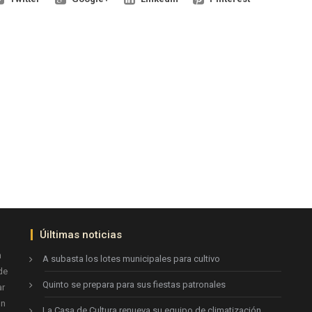
Úiltimas noticias
n
A subasta los lotes municipales para cultivo
de
Quinto se prepara para sus fiestas patronales
ar
ón
La Casa de Cultura renueva su equipo de climatización