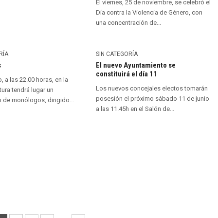
El viernes, 25 de noviembre, se celebró el
Día contra la Violencia de Género, con
una concentración de...
RÍA
SIN CATEGORÍA
s
El nuevo Ayuntamiento se
constituirá el día 11
 a las 22.00 horas, en la
Los nuevos concejales electos tomarán
ura tendrá lugar un
posesión el próximo sábado 11 de junio
 de monólogos, dirigido...
a las 11.45h en el Salón de...