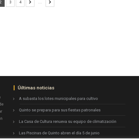
2
3
4
...
Úiltimas noticias
n
A subasta los lotes municipales para cultivo
de
Quinto se prepara para sus fiestas patronales
ar
ón
La Casa de Cultura renueva su equipo de climatización
Las Piscinas de Quinto abren el día 5 de junio