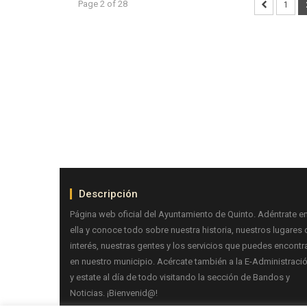
Page 2 of 28
1
Descripción
Página web oficial del Ayuntamiento de Quinto. Adéntrate e
ella y conoce todo sobre nuestra historia, nuestros lugares 
interés, nuestras gentes y los servicios que puedes encontr
en nuestro municipio. Acércate también a la E-Administraci
y estate al día de todo visitando la sección de Bandos y
Noticias. ¡Bienvenid@!