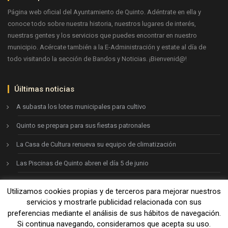
Página web oficial del Ayuntamiento de Quinto. Adéntrate en ella y
conoce todo sobre nuestra historia, nuestros lugares de interés,
nuestras gentes y los servicios que puedes encontrar en nuestro
municipio. Acércate también a la E-Administración y estate al día de
todo visitando la sección de Bandos y Noticias. ¡Bienvenid@!
Úiltimas noticias
A subasta los lotes municipales para cultivo
Quinto se prepara para sus fiestas patronales
La Casa de Cultura renueva su equipo de climatización
Las Piscinas de Quinto abren el día 5 de junio
Utilizamos cookies propias y de terceros para mejorar nuestros
Ayto. de Quinto © 2026
servicios y mostrarle publicidad relacionada con sus
preferencias mediante el análisis de sus hábitos de navegación.
Si continua navegando, consideramos que acepta su uso.
Aviso legal
-
Política de privacidad
-
Política de cookies