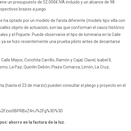
iene un presupuesto de 52.000€ IVA incluido y un alcance de 98
espectivos brazos a juego.
se ha optado por un modelo de farola diferente (modelo tipo villa con
 calles objeto de actuación, son las que conforman el casco histórico
tales y el Piquete. Puede observarse el tipo de luminaria en la Calle
 ya se hizo recientemente una prueba piloto antes de decantarse
Calle Mayor, Conchita Carrillo, Ramón y Cajal, Clavel, Isabel II,
oismo, La Paz, Quintín Debón, Plaza Comarca, Limón, La Cruz,
a (hasta el 23 de marzo) pueden consultar el pliego y proyecto en el
Fgm%2Fzxs0BPRBxZ4nJ%2Fg%3D%3D
os: ahorro en la factura de la luz.