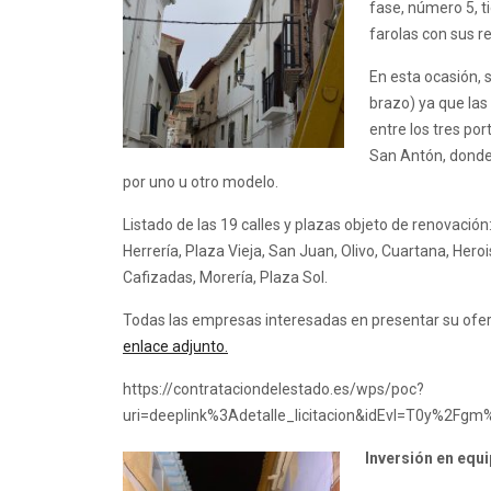
fase, número 5, t
farolas con sus r
En esta ocasión, 
brazo) ya que las
entre los tres por
San Antón, donde
por uno u otro modelo.
Listado de las 19 calles y plazas objeto de renovación: 
Herrería, Plaza Vieja, San Juan, Olivo, Cuartana, Her
Cafizadas, Morería, Plaza Sol.
Todas las empresas interesadas en presentar su ofert
enlace adjunto.
https://contrataciondelestado.es/wps/poc?
uri=deeplink%3Adetalle_licitacion&idEvl=T0y%2
Inversión en equip