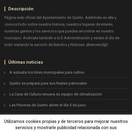
Descripción
Página web oficial del Ayuntamiento de Quinto. Adéntrate en ella y
conoce todo sobre nuestra historia, nuestros lugares de interés,
nuestras gentes y los servicios que puedes encontrar en nuestro
municipio. Acércate también a la E-Administración y estate al día de
todo visitando la sección de Bandos y Noticias. ¡Bienvenid@!
Úiltimas noticias
A subasta los lotes municipales para cultivo
Quinto se prepara para sus fiestas patronales
La Casa de Cultura renueva su equipo de climatización
Las Piscinas de Quinto abren el día 5 de junio
Utilizamos cookies propias y de terceros para mejorar nuestros
Ayto. de Quinto © 2026
servicios y mostrarle publicidad relacionada con sus