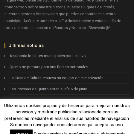
Página web oficial del Ayuntamiento de Quinto. Adéntrate en ella y
conoce todo sobre nuestra historia, nuestros lugares de interés,
nuestras gentes y los servicios que puedes encontrar en nuestro
municipio. Acércate también a la E-Administración y estate al día de
todo visitando la sección de Bandos y Noticias. ¡Bienvenid@!
Úiltimas noticias
A subasta los lotes municipales para cultivo
Quinto se prepara para sus fiestas patronales
La Casa de Cultura renueva su equipo de climatización
Las Piscinas de Quinto abren el día 5 de junio
Utilizamos cookies propias y de terceros para mejorar nuestros
Ayto. de Quinto © 2026
servicios y mostrarle publicidad relacionada con sus
preferencias mediante el análisis de sus hábitos de navegación.
Si continua navegando, consideramos que acepta su uso.
Aviso legal
-
Política de privacidad
-
Política de cookies